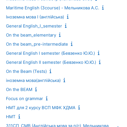
Maritime English (3course) - Мельникова А.С.
Іноземна мова I (англійська)
General English_I_semester
On the beam_elementary
On the beam_pre-intermediate
General English I semester (Бевзенко Ю.Ю.)
General English II semester (Бевзенко Ю.Ю.)
On the Beam (Tests)
іноземна мова(англійська)
On the BEAM
Focus on grammar
НМТ для 2 курсу ВСП МФК ХДМА
НМТ
311СП_СМВ (Англійська мова за п/с)_Мельникова