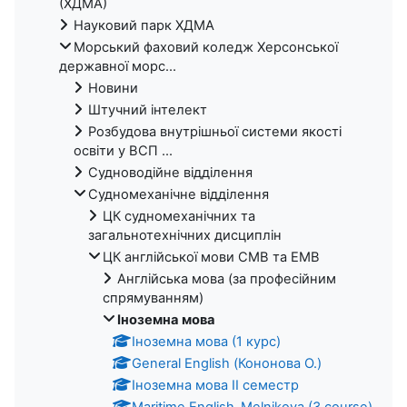
(ХДМА)
Науковий парк ХДМА
Морський фаховий коледж Херсонської
державної морс...
Новини
Штучний інтелект
Розбудова внутрішньої системи якості
освіти у ВСП ...
Судноводійне відділення
Судномеханічне відділення
ЦК судномеханічних та
загальнотехнічних дисциплін
ЦК англійської мови СМВ та ЕМВ
Англійська мова (за професійним
спрямуванням)
Іноземна мова
Іноземна мова (1 курс)
General English (Кононова О.)
Іноземна мова ІІ семестр
Maritime English_Melnikova (3 course)