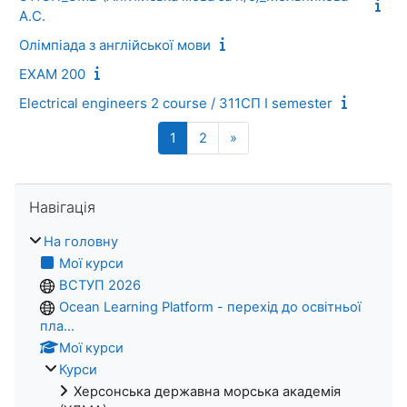
А.С.
Олімпіада з англійської мови
EXAM 200
Electrical engineers 2 course / 311СП I semester
Сторінка 1
Сторінка 2
Наступна сторінка
1
2
»
Пропустити Навігація
Навігація
На головну
Мої курси
ВСТУП 2026
Ocean Learning Platform - перехід до освітньої
пла...
Мої курси
Курси
Херсонська державна морська академія