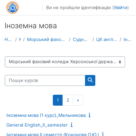
Перейти до головного вмісту
Ви не пройшли ідентифікацію (
Увійти
)
Іноземна мова
На головну
Курси
Морський фаховий коледж Херсонської державної морс...
Судномеханічне відділення
ЦК англійської мови СМВ та ЕМВ
Іноземна мова
Категорії курсів
Пошук курсів
Пошук курсів
Сторінка 1
Сторінка 2
Наступна сторінка
1
2
»
Іноземна мова (1 курс)_Мельникова
General English_II_semester
Іноземна мова ІІ семестр (Kононова О.Ю.)