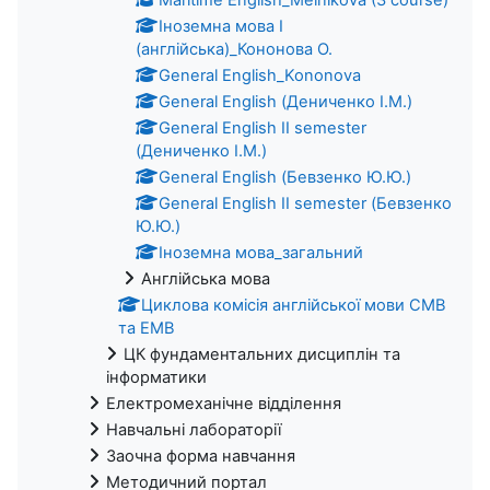
Іноземна мова I
(англійська)_Кононова О.
General English_Kononova
General English (Дениченко І.М.)
General English II semester
(Дениченко І.М.)
General English (Бевзенко Ю.Ю.)
General English II semester (Бевзенко
Ю.Ю.)
Іноземна мова_загальний
Англійська мова
Циклова комісія англійської мови СМВ
та ЕМВ
ЦК фундаментальних дисциплін та
інформатики
Електромеханічне відділення
Навчальні лабораторії
Заочна форма навчання
Методичний портал