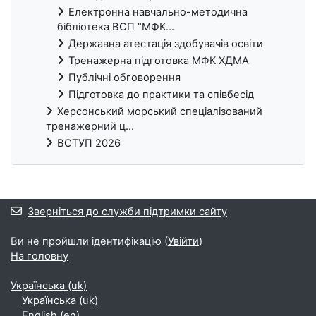
Електронна навчально-методична
бібліотека ВСП "МФК...
Державна атестація здобувачів освіти
Тренажерна підготовка МФК ХДМА
Публічні обговорення
Підготовка до практики та співбесід
Херсонський морський спеціалізований
тренажерний ц...
ВСТУП 2026
Зверніться до служби підтримки сайту
Ви не пройшли ідентифікацію (
Увійти
)
На головну
Українська ‎(uk)‎
Українська ‎(uk)‎
English ‎(en)‎