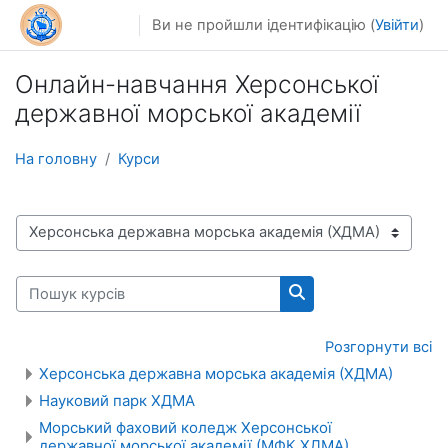
Перейти до головного вмісту
Ви не пройшли ідентифікацію (
Увійти
)
Онлайн-навчання Херсонської
державної морської академії
На головну
Курси
Категорії курсів
Пошук курсів
Пошук курсів
Розгорнути всі
Херсонська державна морська академія (ХДМА)
Науковий парк ХДМА
Морський фаховий коледж Херсонської
державної морської академії (МФК ХДМА)