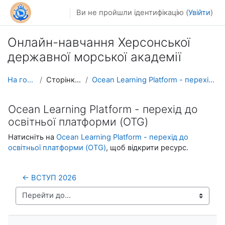
Перейти до головного вмісту
Ви не пройшли ідентифікацію (
Увійти
)
Онлайн-навчання Херсонської
державної морської академії
На головну
Сторінки сайту
Ocean Learning Platform - перехід до освітньої пла...
Ocean Learning Platform - перехід до
освітньої платформи (OTG)
Натисніть на
Ocean Learning Platform - перехід до
освітньої платформи (OTG)
, щоб відкрити ресурс.
← ВСТУП 2026
Перейти до...
Пропустити Навігація