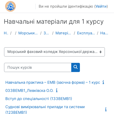
Перейти до головного вмісту
Ви не пройшли ідентифікацію (
Увійти
)
Навчальні матеріали для 1 курсу
На головну
Курси
Морський фаховий коледж Херсонської державної морс...
Заочна форма навчання
Матеріали для забезпечення освітнього процесу
Експлуатація електрообладнання і автоматики суден
Навчальні матеріали для 1 курсу
Категорії курсів
Пошук курсів
Пошук курсів
Навчальна практика – ЕМВ (заочна форма) – 1 курс
03ЗВЕМВ1_Левківска О.О.
Вступ до спеціальності (13ЗВЕМВ1)
Суднові вимірювальні прилади та системи
(12ЗВЕМВ1)