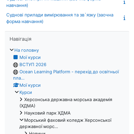
навчання)
Суднові прилади вимірювання та зв`язку (заочна
форма навчання)
Пропустити Навігація
Навігація
На головну
Мої курси
ВСТУП 2026
Ocean Learning Platform - перехід до освітньої
пла...
Мої курси
Курси
Херсонська державна морська академія
(ХДМА)
Науковий парк ХДМА
Морський фаховий коледж Херсонської
державної морс...
Новини