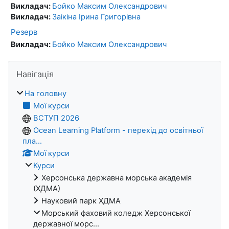
Викладач:
Бойко Максим Олександрович
Викладач:
Заікіна Ірина Григорівна
Резерв
Викладач:
Бойко Максим Олександрович
Пропустити Навігація
Навігація
На головну
Мої курси
ВСТУП 2026
Ocean Learning Platform - перехід до освітньої
пла...
Мої курси
Курси
Херсонська державна морська академія
(ХДМА)
Науковий парк ХДМА
Морський фаховий коледж Херсонської
державної морс...