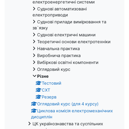
електроенергетичні системи
Суднові автоматизовані
електроприводи
Суднові прилади вимірювання та
зв`язку
Суднові електричні машини
Теоретичні основи електротехніки
Навчальна практика
Виробнича практика
Вибіркові освітні компоненти
Оглядовий курс
Різне
Тестовий
СХТ
Резерв
Оглядовий курс (для 4 курсу)
Циклова комісія електромеханічних
дисциплін
ЦК українознавства та суспільних