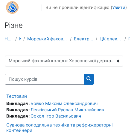
Перейти до головного вмісту
Ви не пройшли ідентифікацію (
Увійти
)
Різне
На головну
Курси
Морський фаховий коледж Херсонської державної морс...
Електромеханічне відділення
ЦК електромеханічних дисциплін
Різн
Категорії курсів
Пошук курсів
Пошук курсів
Тестовий
Викладач:
Бойко Максим Олександрович
Викладач:
Левківський Руслан Миколайович
Викладач:
Сокол Ігор Васильович
Суднова холодильна техніка та рефрижераторні
контейнери