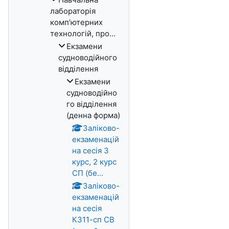
лабораторія
комп’ютерних
технологій, про...
Екзамени
судноводійного
відділення
Екзамени
судноводійно
го відділення
(денна форма)
Заліково-
екзаменацій
на сесія 3
курс, 2 курс
СП (бе...
Заліково-
екзаменацій
на сесія
К311-сп СВ