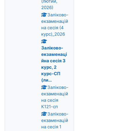
(лютий,
2026)
Заліково-
екзаменацій
на сесія (4
курс)_2026
Заліково-
екзаменаці
йна сесія 3
курс, 2
курс-СП
(ли...
Заліково-
екзаменацій
на сесія
К121-сп
Заліково-
екзаменацій
на сесія 1