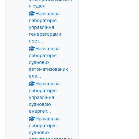
я суден
Навчальна
лабораторія
управління
генераторами
пост...
Навчальна
лабораторія
суднових
автоматизованих
еле...
Навчальна
лабораторія
управління
судновою
енергет...
Навчальна
лабораторія
суднових