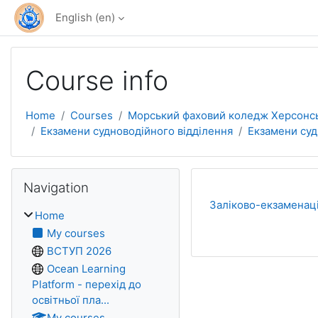
Skip to main content
English ‎(en)‎
Course info
Home
Courses
Морський фаховий коледж Херсонськ
Екзамени судноводійного відділення
Екзамени суд
Skip Navigation
Navigation
Заліково-екзаменаці
Home
My courses
ВСТУП 2026
Ocean Learning
Platform - перехід до
освітньої пла...
My courses