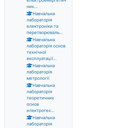
електроенергетич
них...
Навчальна
лабораторія
електроніки та
перетворюваль...
Навчальна
лабораторія основ
технічної
експлуатації...
Навчальна
лабораторія
метрології
Навчальна
лабораторія
теоретичних
основ
електротех...
Навчальна
лабораторія