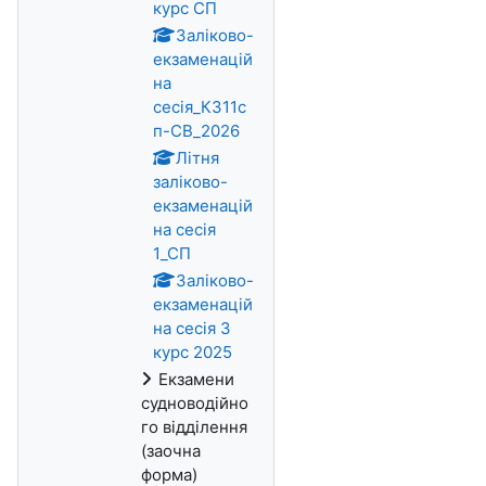
курс СП
Заліково-
екзаменацій
на
сесія_К311с
п-СВ_2026
Літня
заліково-
екзаменацій
на сесія
1_СП
Заліково-
екзаменацій
на сесія 3
курс 2025
Екзамени
судноводійно
го відділення
(заочна
форма)