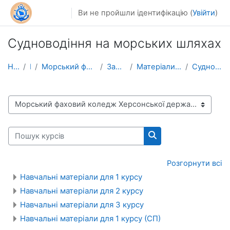
Перейти до головного вмісту
Ви не пройшли ідентифікацію (
Увійти
)
Судноводіння на морських шляхах
На головну
Курси
Морський фаховий коледж Херсонської державної морс...
Заочна форма навчання
Матеріали для забезпечення освітнього процесу
Судноводіння на морських шляхах
Категорії курсів
Пошук курсів
Пошук курсів
Розгорнути всі
Навчальні матеріали для 1 курсу
Навчальні матеріали для 2 курсу
Навчальні матеріали для 3 курсу
Навчальні матеріали для 1 курсу (СП)