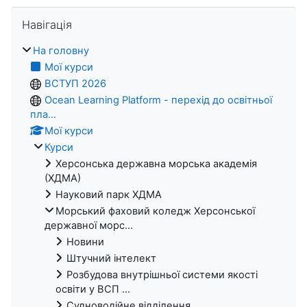
Пропустити Навігація
Навігація
На головну
Мої курси
ВСТУП 2026
Ocean Learning Platform - перехід до освітньої
пла...
Мої курси
Курси
Херсонська державна морська академія
(ХДМА)
Науковий парк ХДМА
Морський фаховий коледж Херсонської
державної морс...
Новини
Штучний інтелект
Розбудова внутрішньої системи якості
освіти у ВСП ...
Судноводійне відділення