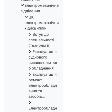
Електромеханічне
відділення
ЦК
електромеханічни
х дисциплін
Вступ до
спеціальності
(Технології)
Експлуатація
суднового
високовольтног
о обладнання
Експлуатація і
ремонт
електрообладн
ання та
засобів...
Електрообладн