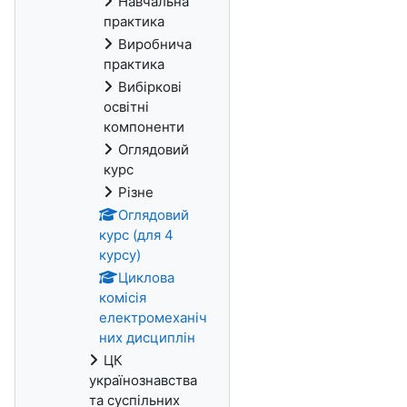
Навчальна
практика
Виробнича
практика
Вибіркові
освітні
компоненти
Оглядовий
курс
Різне
Оглядовий
курс (для 4
курсу)
Циклова
комісія
електромеханіч
них дисциплін
ЦК
українознавства
та суспільних