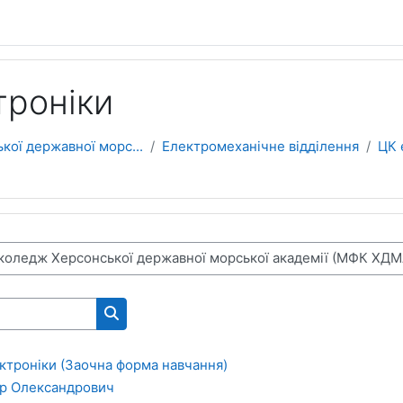
троніки
ої державної морс...
Електромеханічне відділення
ЦК 
Search courses
ктроніки (Заочна форма навчання)
ор Олександрович