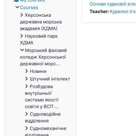
Основи суднової еле
Courses
Teacher:
Курилко Іг
Херсонська
державна морська
академія (ХДМА)
Науковий парк
ХДМА
Морський фаховий
коледж Херсонської
державної морс...
Новини
Штучний інтелект
Розбудова
внутрішньої
системи якості
освіти у ВСП ...
Судноводійне
відділення
Судномеханічне
відділення