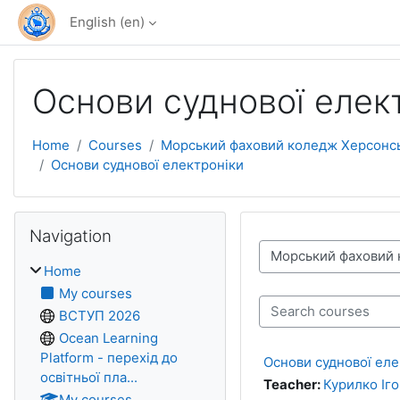
Skip to main content
English ‎(en)‎
Основи суднової елек
Home
Courses
Морський фаховий коледж Херсонськ
Основи суднової електроніки
Skip Navigation
Navigation
Course categories
Home
My courses
ВСТУП 2026
Search courses
Ocean Learning
Platform - перехід до
Основи суднової еле
освітньої пла...
Teacher:
Курилко Іг
My courses