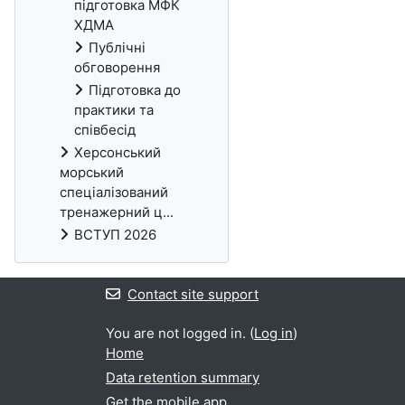
підготовка МФК
ХДМА
Публічні
обговорення
Підготовка до
практики та
співбесід
Херсонський
морський
спеціалізований
тренажерний ц...
ВСТУП 2026
Contact site support
You are not logged in. (
Log in
)
Home
Data retention summary
Get the mobile app