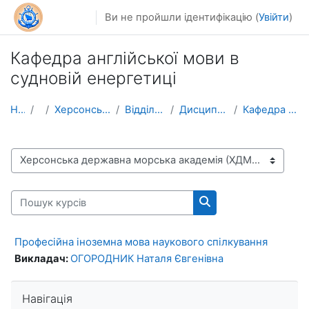
Перейти до головного вмісту
Ви не пройшли ідентифікацію (
Увійти
)
Кафедра англійської мови в
судновій енергетиці
На головну
Курси
Херсонська державна морська академія (ХДМА)
Відділ аспірантури та докторантури
Дисципліни вільного вибору для аспірантів
Кафедра англійської мови в судновій енергетиці
Категорії курсів
Пошук курсів
Пошук курсів
Професійна іноземна мова наукового спілкування
Викладач:
ОГОРОДНИК Наталя Євгенівна
Пропустити Навігація
Навігація