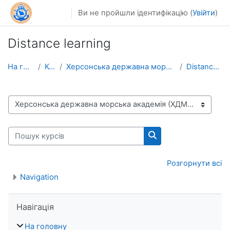
Перейти до головного вмісту
Ви не пройшли ідентифікацію (
Увійти
)
Distance learning
На головну
Курси
Херсонська державна морська академія (ХДМА)
Distance learning
Категорії курсів
Пошук курсів
Пошук курсів
Розгорнути всі
Navigation
Пропустити Навігація
Навігація
На головну