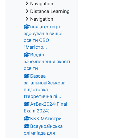
Navigation
Distance Learning
Navigation
ння атестації
здобувачів вищої
освіти СВО
"Магістр...
Відділ
забезпечення якості
освіти
Базова
загальновійськова
підготовка
(теоретична пі...
АтБак2024(Final
Exam 2024)
ККК МАгістри
Всеукраїнська
олімпіада для