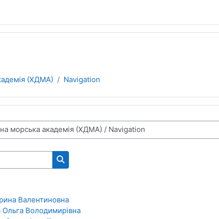
кадемія (ХДМА)
Navigation
Пошук курсів
Ірина Валентиновна
 Ольга Володимирівна