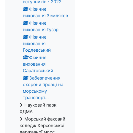
вступників - 2022
Фізичне
виховання Земляков
Фізичне
виховання Гузар
Фізичне
виховання
Годлевський
Фізичне
виховання
Саратовський
Забезпечення
охорони проаці на
морському
транспорт...
Науковий парк
ХДМА
Морський фаховий
коледж Херсонської
державної морс...