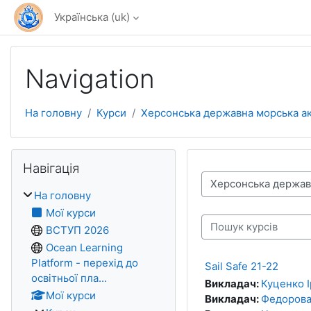
Перейти до головного вмісту
Українська ‎(uk)‎
Navigation
На головну
Курси
Херсонська державна морська а
Пропустити Навігація
Навігація
Категорії курсів
На головну
Мої курси
ВСТУП 2026
Пошук курсів
Ocean Learning
Platform - перехід до
Sail Safe 21-22
освітньої пла...
Викладач:
Куценко 
Мої курси
Викладач:
Федорова