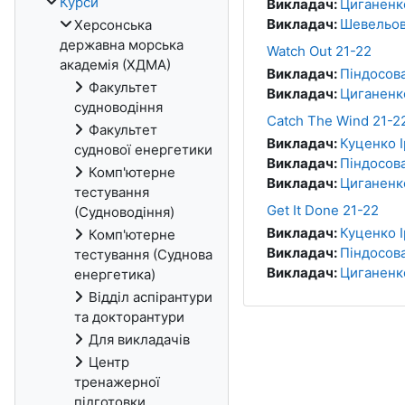
Курси
Викладач:
Циганенк
Викладач:
Шевельов
Херсонська
державна морська
Watch Out 21-22
академія (ХДМА)
Викладач:
Піндосова
Факультет
Викладач:
Циганенк
судноводіння
Catch The Wind 21-2
Факультет
Викладач:
Куценко 
суднової енергетики
Викладач:
Піндосова
Комп'ютерне
Викладач:
Циганенк
тестування
Get It Done 21-22
(Судноводіння)
Викладач:
Куценко 
Комп'ютерне
Викладач:
Піндосова
тестування (Суднова
Викладач:
Циганенк
енергетика)
Відділ аспірантури
та докторантури
Для викладачів
Центр
тренажерної
підготовки,