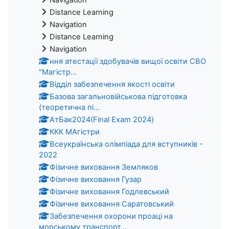
Distance Learning
Navigation
Distance Learning
Navigation
ння атестації здобувачів вищої освіти СВО
"Магістр...
Відділ забезпечення якості освіти
Базова загальновійськова підготовка
(теоретична пі...
АтБак2024(Final Exam 2024)
ККК МАгістри
Всеукраїнська олімпіада для вступників -
2022
Фізичне виховання Земляков
Фізичне виховання Гузар
Фізичне виховання Годлевський
Фізичне виховання Саратовський
Забезпечення охорони проаці на
морському транспорт...