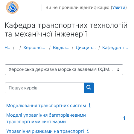
Перейти до головного вмісту
Ви не пройшли ідентифікацію (
Увійти
)
Кафедра транспортних технологій
та механічної інженерії
На головну
Курси
Херсонська державна морська академія (ХДМА)
Відділ аспірантури та докторантури
Дисципліни вільного вибору для аспірантів
Кафедра транспортних технологій та механічної інже...
Категорії курсів
Пошук курсів
Пошук курсів
Моделювання транспортних систем
Моделі управління багаторівневими
транспортними системами
Управління ризиками на транспорті