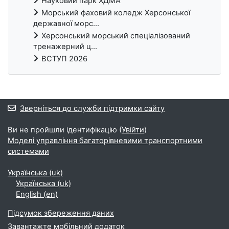
Науковий парк ХДМА
Морський фаховий коледж Херсонської
державної морс...
Херсонський морський спеціалізований
тренажерний ц...
ВСТУП 2026
Зверніться до служби підтримки сайту
Ви не пройшли ідентифікацію (
Увійти
)
Моделі управління багаторівневими транспортними
системами
Українська ‎(uk)‎
Українська ‎(uk)‎
English ‎(en)‎
Підсумок збереження даних
Завантажте мобільний додаток