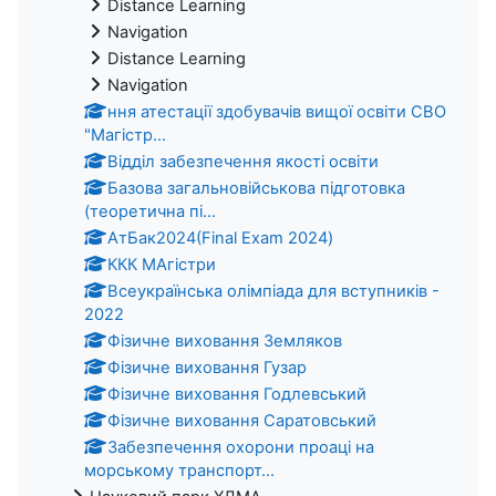
Distance Learning
Navigation
Distance Learning
Navigation
ння атестації здобувачів вищої освіти СВО
"Магістр...
Відділ забезпечення якості освіти
Базова загальновійськова підготовка
(теоретична пі...
АтБак2024(Final Exam 2024)
ККК МАгістри
Всеукраїнська олімпіада для вступників -
2022
Фізичне виховання Земляков
Фізичне виховання Гузар
Фізичне виховання Годлевський
Фізичне виховання Саратовський
Забезпечення охорони проаці на
морському транспорт...