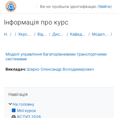
Перейти до головного вмісту
Ви не пройшли ідентифікацію (
Увійти
)
Інформація про курс
На головну
Курси
Херсонська державна морська академія (ХДМА)
Відділ аспірантури та докторантури
Дисципліни вільного вибору для аспірантів
Кафедра транспортних технологій та механічної інже...
Моделі управління багаторівневими транспортними си...
Р
Моделі управління багаторівневими транспортними
системами
Викладач:
Шарко Олександр Володимирович
Пропустити Навігація
Навігація
На головну
Мої курси
ВСТУП 2026