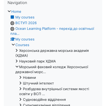
Navigation
Home
My courses
ВСТУП 2026
Ocean Learning Platform - перехід до освітньої
пла...
My courses
Courses
Херсонська державна морська академія
(ХДМА)
Науковий парк ХДМА
Морський фаховий коледж Херсонської
державної морс...
Новини
Штучний інтелект
Розбудова внутрішньої системи якості
освіти у ВСП ...
Судноводійне відділення
Судномеханічне відділення