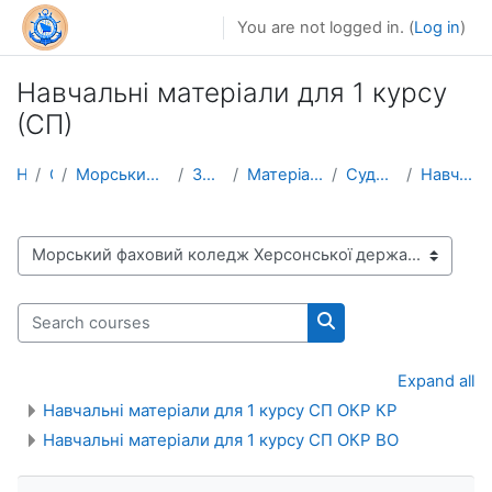
Skip to main content
You are not logged in. (
Log in
)
Навчальні матеріали для 1 курсу
(СП)
Home
Courses
Морський фаховий коледж Херсонської державної морс...
Заочна форма навчання
Матеріали для забезпечення освітнього процесу
Судноводіння на морських шляхах
Навчальні матеріали для 1 курсу (СП)
Course categories
Search courses
Search courses
Expand all
Навчальні матеріали для 1 курсу СП ОКР КР
Навчальні матеріали для 1 курсу СП ОКР ВО
Skip Navigation