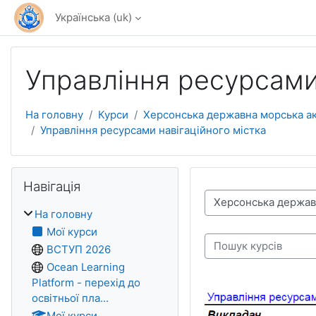
Перейти до головного вмісту
Українська ‎(uk)‎
Управління ресурсами 
На головну
Курси
Херсонська державна морська а
Управління ресурсами навігаційного містка
Пропустити Навігація
Навігація
Категорії курсів
На головну
Мої курси
ВСТУП 2026
Пошук курсів
Ocean Learning
Platform - перехід до
освітньої пла...
Мої курси