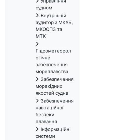
Управління
судном
Внутрішній
аудитор з МКУБ,
МКОСПЗ та
МТК
Гідрометеорол
огічне
забезпечення
мореплавства
Забезпечення
морехідних
якостей судна
Забезпечення
навігаційної
безпеки
плавання
Інформаційні
системи