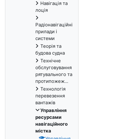
Навігація та
лоція
Радіонавігаційні
прилади і
системи
Теорія та
будова судна
Технічне
обслуговування
рятувального та
протипожеж...
Технологія
перевезення
вантажів
Управління
ресурсами
навігаційного
містка
Управління