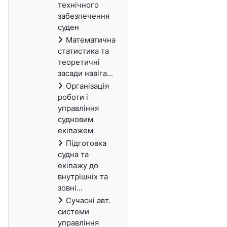
технічного
забезпечення
суден
Математична
статистика та
теоретичні
засади навіга...
Організація
роботи і
управління
судновим
екіпажем
Підготовка
судна та
екіпажу до
внутрішніх та
зовні...
Сучасні авт.
системи
управління