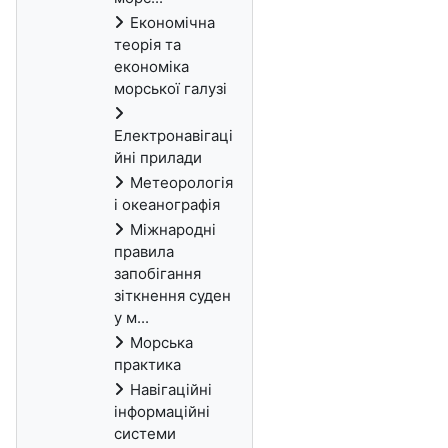
Економічна
теорія та
економіка
морської галузі
Електронавігаці
йні прилади
Метеорологія
і океанографія
Міжнародні
правила
запобігання
зіткнення суден
у м...
Морська
практика
Навігаційні
інформаційні
системи