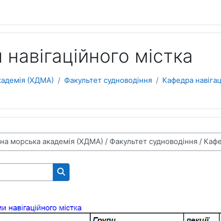
навігаційного містка
кадемія (ХДМА)
Факультет судноводіння
Кафедра навігац
Пошук курсів