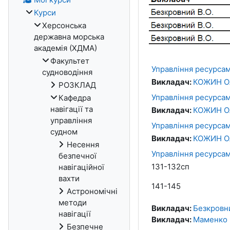
Курси
Херсонська
державна морська
академія (ХДМА)
Факультет
Управління ресурсами
судноводіння
Викладач:
КОЖИН О
РОЗКЛАД
Управління ресурсам
Кафедра
навігації та
Викладач:
КОЖИН О
управління
Управління ресурсами
судном
Викладач:
КОЖИН О
Несення
Управління ресурсам
безпечної
131-132сп
навігаційної
вахти
141-145
Астрономічні
методи
Викладач:
Безкровн
навігації
Викладач:
Маменко 
Безпечне