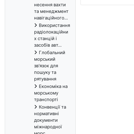
несення вахти
та менеджмент
навігаційного...
Використання
радіолокаційни
х станцій і
засобів авт...
Глобальний
морський
зв'язок для
пошуку та
рятування
Економіка на
морському
транспорті
Конвенцiї та
нормативнi
документи
мiжнародної
морс...