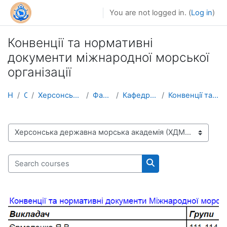
Skip to main content
You are not logged in. (
Log in
)
Конвенцiї та нормативнi
документи мiжнародної морської
організацiї
Home
Courses
Херсонська державна морська академія (ХДМА)
Факультет судноводіння
Кафедра навігації та управління судном
Конвенцiї та нормативнi документи мiжнародної морс...
Course categories
Search courses
Search courses