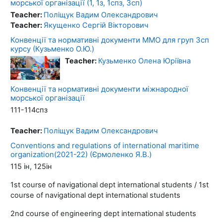
морської організації (1, 1з, 1спз, 3сп)
Teacher:
Поліщук Вадим Олександрович
Teacher:
Якущенко Сергій Вікторович
Конвенції та нормативні документи ММО для груп 3сп
курсу (Кузьменко О.Ю.)
Teacher:
Кузьменко Олена Юріївна
Конвенції та нормативні документи міжнародної
морської організації
111-114спз
Teacher:
Поліщук Вадим Олександрович
Conventions and regulations of international maritime
organization(2021-22) (Єрмоленко Я.В.)
115 ін, 125ін
1st course of navigational dept international students / 1st
course of navigational dept international students
2nd course of engineering dept international students