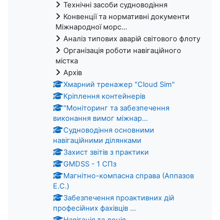
Технічні засоби судноводіння
Конвенції та нормативні документи
Міжнародної морс...
Аналіз типових аварій світового флоту
Організація роботи навігаційного
містка
Архів
Хмарний тренажер "Cloud Sim"
Крiплення контейнерiв
"Моніторинг та забезпечення
виконання вимог міжнар...
Судноводіння основними
навігаційними ділянками
Захист звітів з практики
GMDSS - 1 СПз
Магнітно-компасна справа (Аппазов
Е.С.)
Забезпечення проактивних дій
професійних фахівців ...